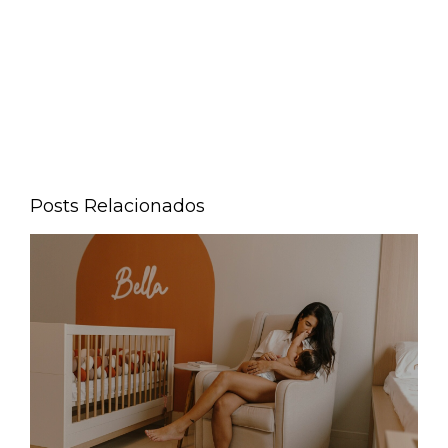
iro
ano
do
Posts Relacionados
seu