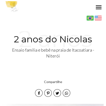
menu
2 anos
2 anos do Nicolas
Ensaio família e bebê na praia de Itacoatiara -
do
Niterói
Compartilhe
Nicolas