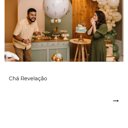
Chá Revelação
trending_flat