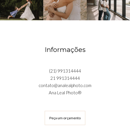
Informações
(21) 991314444
21 991314444
contato@analealphoto.com
Ana Leal Photo®
Peça um orçamento