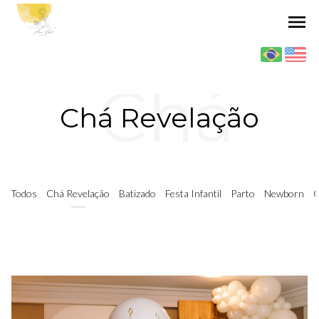
menu
Chá
Chá Revelação
Revelaç
Todos
Chá Revelação
Batizado
Festa Infantil
Parto
Newborn
G
ão